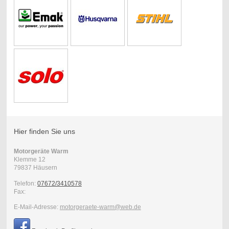
Hier finden Sie uns
Motorgeräte Warm
Klemme
12
79837
Häusern
Telefon:
07672/3410578
Fax:
E-Mail-Adresse:
motorgeraete-warm@web.de